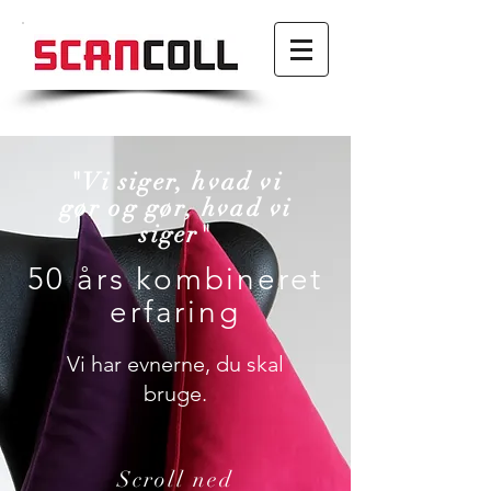
"Vi siger, hvad vi
gør og gør, hvad vi
siger"
50 års kombineret
erfaring
Vi har evnerne, du skal
bruge.
Scroll ned